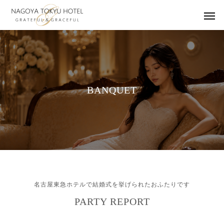
B
A
N
Q
U
E
T
名古屋東急ホテルで結婚式を挙げられたおふたりです
PARTY REPORT